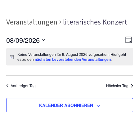
Veranstaltungen
literarisches Konzert
Ans
Ver
08/09/2026
TAG
Ans
Nav
Datum
Nav
Keine Veranstaltungen für 9. August 2026 vorgesehen. Hier geht
wählen.
es zu den
nächsten bevorstehenden Veranstaltungen
.
Vorheriger Tag
Nächster Tag
KALENDER ABONNIEREN