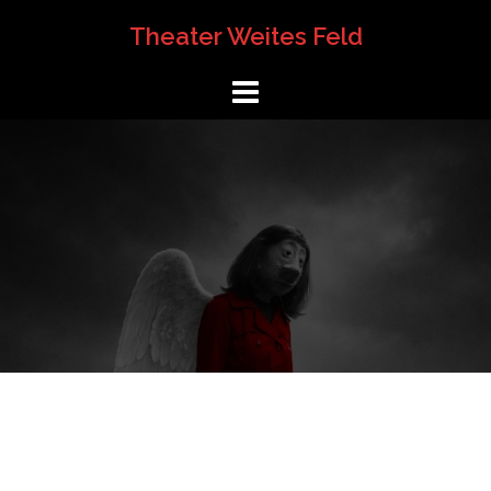
Springe
Theater Weites Feld
zum
Inhalt