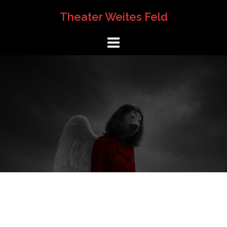
Springe
Theater Weites Feld
zum
Inhalt