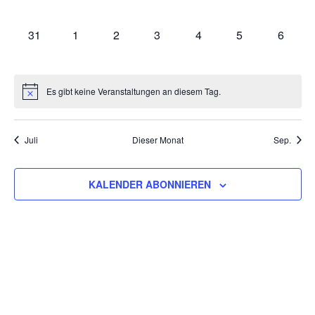
VERANSTALTUNGEN,
VERANSTALTUNGEN,
VERANSTALTUNGEN,
VERANSTALTUNGEN,
VERANSTALTUNGEN,
VERANSTALTU
VERAN
0
0
0
0
0
0
0
31
1
2
3
4
5
6
VERANSTALTUNGEN,
VERANSTALTUNGEN,
VERANSTALTUNGEN,
VERANSTALTUNGEN,
VERANSTALTUNGEN,
VERANSTALT
VERAN
Es gibt keine Veranstaltungen an diesem Tag.
Juli
Dieser Monat
Sep.
KALENDER ABONNIEREN