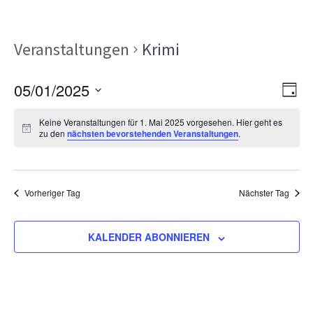
Veranstaltungen
Krimi
Ans
Ver
05/01/2025
TAG
Ans
Nav
Datum
Nav
Keine Veranstaltungen für 1. Mai 2025 vorgesehen. Hier geht es
wählen.
zu den
nächsten bevorstehenden Veranstaltungen
.
Vorheriger Tag
Nächster Tag
KALENDER ABONNIEREN