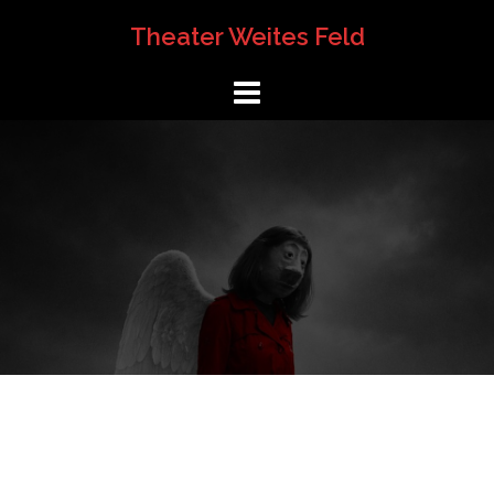
Springe
Theater Weites Feld
zum
Inhalt