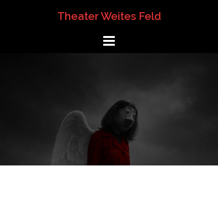
Springe
Theater Weites Feld
zum
Inhalt