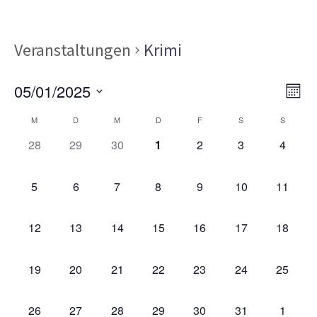
Veranstaltungen
Krimi
Ans
Ver
05/01/2025
MON
Ans
Nav
Datum
Kalender
Nav
M
D
M
D
F
S
S
wählen.
von
0
0
0
0
0
0
0
28
29
30
1
2
3
4
VERANSTALTUNGEN,
VERANSTALTUNGEN,
VERANSTALTUNGEN,
VERANSTALTUNGEN,
VERANSTALTUNGEN,
VERANSTALT
VERAN
Veranstaltungen
0
0
0
0
0
0
0
5
6
7
8
9
10
11
VERANSTALTUNGEN,
VERANSTALTUNGEN,
VERANSTALTUNGEN,
VERANSTALTUNGEN,
VERANSTALTUNGEN,
VERANSTALTU
VERAN
0
0
0
0
0
0
0
12
13
14
15
16
17
18
VERANSTALTUNGEN,
VERANSTALTUNGEN,
VERANSTALTUNGEN,
VERANSTALTUNGEN,
VERANSTALTUNGEN,
VERANSTALTU
VERAN
0
0
0
0
0
0
0
19
20
21
22
23
24
25
VERANSTALTUNGEN,
VERANSTALTUNGEN,
VERANSTALTUNGEN,
VERANSTALTUNGEN,
VERANSTALTUNGEN,
VERANSTALTU
VERAN
0
0
0
0
0
0
0
26
27
28
29
30
31
1