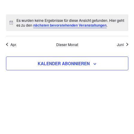
VERANSTALTUNGEN,
VERANSTALTUNGEN,
VERANSTALTUNGEN,
VERANSTALTUNGEN,
VERANSTALTUNGEN,
VERANSTALTU
VERAN
Es wurden keine Ergebnisse für diese Ansicht gefunden. Hier geht
es zu den
nächsten bevorstehenden Veranstaltungen
.
Apr.
Dieser Monat
Juni
KALENDER ABONNIEREN