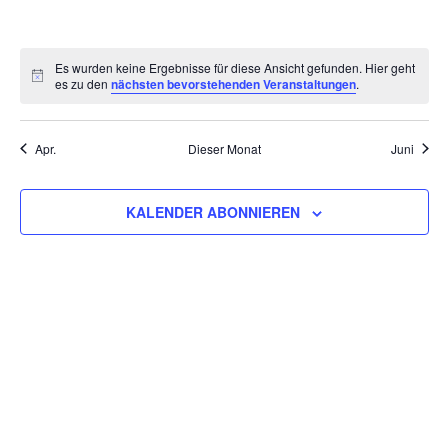
VERANSTALTUNGEN,
VERANSTALTUNGEN,
VERANSTALTUNGEN,
VERANSTALTUNGEN,
VERANSTALTUNGEN,
VERANSTALTU
VERAN
Es wurden keine Ergebnisse für diese Ansicht gefunden. Hier geht
es zu den
nächsten bevorstehenden Veranstaltungen
.
Apr.
Dieser Monat
Juni
KALENDER ABONNIEREN