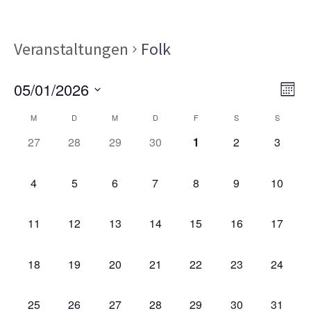
Veranstaltungen
Folk
Ans
Ver
05/01/2026
MON
Ans
Nav
Datum
Kalender
Nav
M
D
M
D
F
S
S
wählen.
von
0
0
0
0
0
0
0
27
28
29
30
1
2
3
VERANSTALTUNGEN,
VERANSTALTUNGEN,
VERANSTALTUNGEN,
VERANSTALTUNGEN,
VERANSTALTUNGEN,
VERANSTALT
VERAN
Veranstaltungen
0
0
0
0
0
0
0
4
5
6
7
8
9
10
VERANSTALTUNGEN,
VERANSTALTUNGEN,
VERANSTALTUNGEN,
VERANSTALTUNGEN,
VERANSTALTUNGEN,
VERANSTALT
VERAN
0
0
0
0
0
0
0
11
12
13
14
15
16
17
VERANSTALTUNGEN,
VERANSTALTUNGEN,
VERANSTALTUNGEN,
VERANSTALTUNGEN,
VERANSTALTUNGEN,
VERANSTALTU
VERAN
0
0
0
0
0
0
0
18
19
20
21
22
23
24
VERANSTALTUNGEN,
VERANSTALTUNGEN,
VERANSTALTUNGEN,
VERANSTALTUNGEN,
VERANSTALTUNGEN,
VERANSTALTU
VERAN
0
0
0
0
0
0
0
25
26
27
28
29
30
31