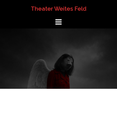
Springe
Theater Weites Feld
zum
Inhalt