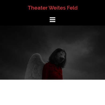
Springe
Theater Weites Feld
zum
Inhalt