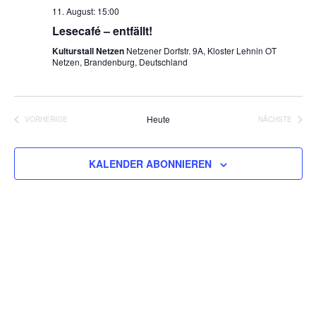
11. August: 15:00
Lesecafé – entfällt!
Kulturstall Netzen
Netzener Dorfstr. 9A, Kloster Lehnin OT
Netzen, Brandenburg, Deutschland
Heute
VORHERIGE
NÄCHSTE
VERANSTALTUNGEN
VERANSTA
KALENDER ABONNIEREN