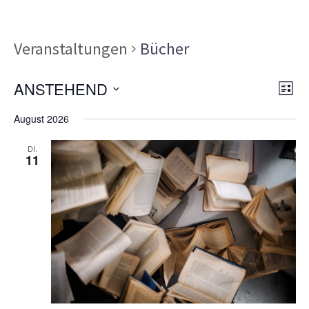
Veranstaltungen
Bücher
Ans
Ver
ANSTEHEND
LISTE
Ans
Nav
Datum
Nav
August 2026
wählen.
DI.
11