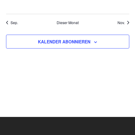
VERANSTALTUNGEN,
VERANSTALTUNGEN,
VERANSTALTUNGEN,
VERANSTALTUNGEN,
VERANSTALTUNGEN,
VERANSTALT
VERAN
Sep.
Dieser Monat
Nov.
KALENDER ABONNIEREN