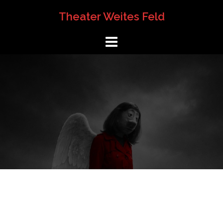
Springe
Theater Weites Feld
zum
Inhalt