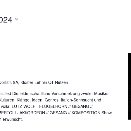
024
orfstr. 9A, Kloster Lehnin OT Netzen
nstlied Die leidenschaftliche Verschmelzung zweier Musiker
ulturen, Klänge, Ideen, Genres, Italien-Sehnsucht und
 Et voilà! LUTZ WOLF - FLÜGELHORN // GESANG //
ERTOLI - AKKORDEON // GESANG // KOMPOSITION Show
en erwünscht.