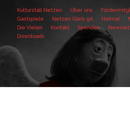
Kulturstall Netzen
Über uns
Fördermitgl
Gastspiele
Netzen Gleis 9A
Heimat
Die Vielen
Kontakt
Spenden
Newslet
Downloads