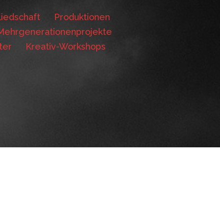
iedschaft
Produktionen
Mehrgenerationenprojekte
ter
Kreativ-Workshops