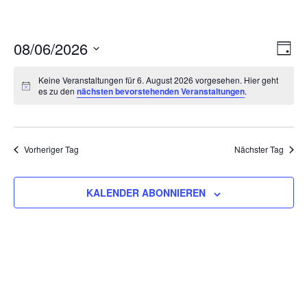
Ans
Ver
08/06/2026
TAG
Ans
Nav
Datum
Nav
Keine Veranstaltungen für 6. August 2026 vorgesehen. Hier geht
wählen.
es zu den
nächsten bevorstehenden Veranstaltungen
.
Vorheriger Tag
Nächster Tag
KALENDER ABONNIEREN