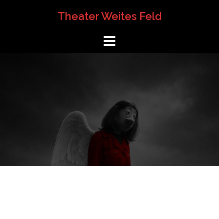
Springe
Theater Weites Feld
zum
Inhalt