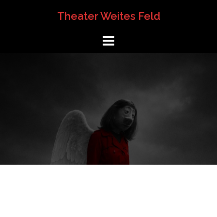
Springe
Theater Weites Feld
zum
Inhalt