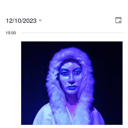
Ans
Ver
12/10/2023
TAG
Ans
Nav
Datum
Nav
15:00
wählen.