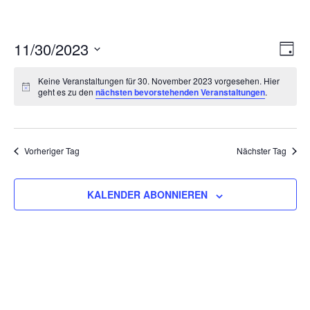
Ans
Ver
11/30/2023
TAG
Ans
Nav
Datum
Nav
Keine Veranstaltungen für 30. November 2023 vorgesehen. Hier
wählen.
geht es zu den
nächsten bevorstehenden Veranstaltungen
.
Vorheriger Tag
Nächster Tag
KALENDER ABONNIEREN