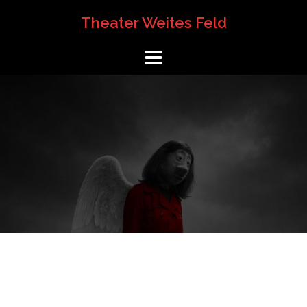
Springe
Theater Weites Feld
zum
Inhalt