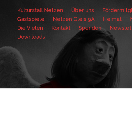
Kulturstall Netzen
Über uns
Fördermitgl
Gastspiele
Netzen Gleis 9A
Heimat
Die Vielen
Kontakt
Spenden
Newslet
Downloads