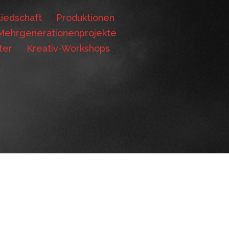
iedschaft
Produktionen
Mehrgenerationenprojekte
ter
Kreativ-Workshops