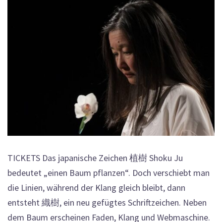
TICKETS Das japanische Zeichen 植樹 Shoku Ju
bedeutet „einen Baum pflanzen“. Doch verschiebt man
die Linien, während der Klang gleich bleibt, dann
entsteht 織樹, ein neu gefügtes Schriftzeichen. Neben
dem Baum erscheinen Faden, Klang und Webmaschine.