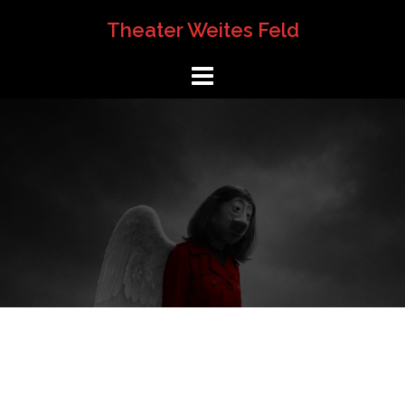
Springe
Theater Weites Feld
zum
Inhalt