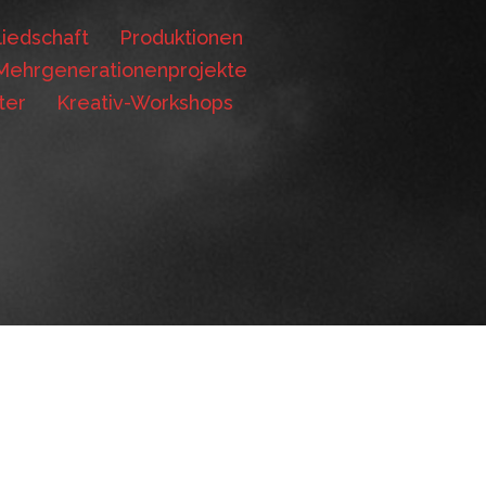
iedschaft
Produktionen
Mehrgenerationenprojekte
ter
Kreativ-Workshops