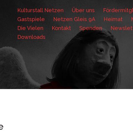
Kulturstall Netzen
Über uns
Fördermitgl
Gastspiele
Netzen Gleis 9A
Heimat
Die Vielen
Kontakt
Spenden
Newslet
Downloads
e