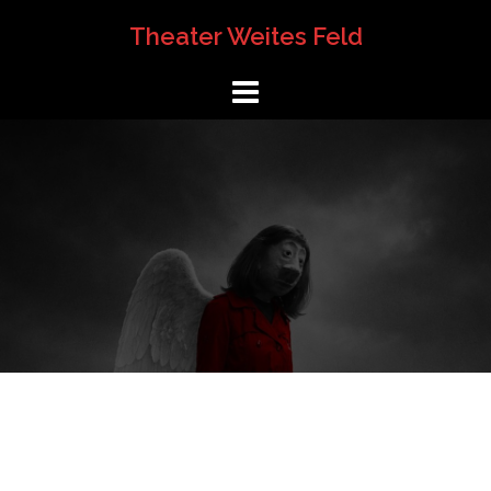
Springe
Theater Weites Feld
zum
Inhalt