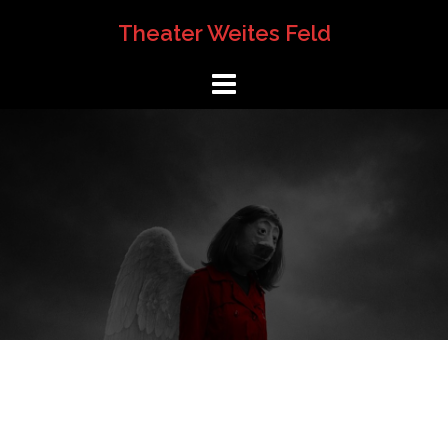
Springe
Theater Weites Feld
zum
Inhalt