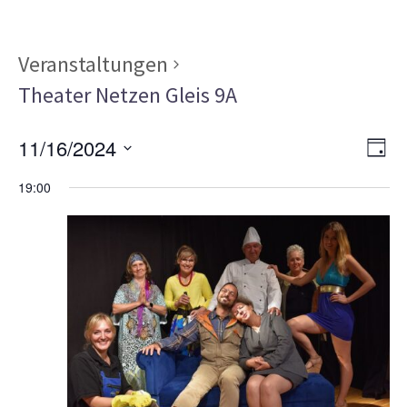
Veranstaltungen
Theater Netzen Gleis 9A
Ans
Ver
11/16/2024
TAG
Ans
Nav
Datum
Nav
19:00
wählen.