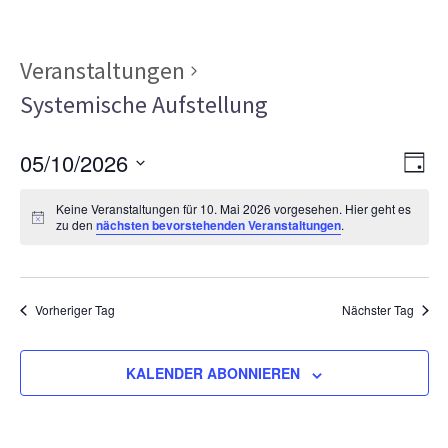
Veranstaltungen
Systemische Aufstellung
Ans
Ver
05/10/2026
TAG
Ans
Nav
Datum
Nav
Keine Veranstaltungen für 10. Mai 2026 vorgesehen. Hier geht es
wählen.
zu den
nächsten bevorstehenden Veranstaltungen
.
Vorheriger Tag
Nächster Tag
KALENDER ABONNIEREN