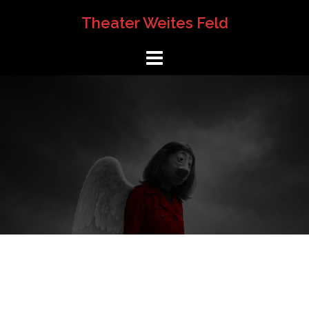
Springe
Theater Weites Feld
zum
Inhalt