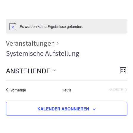
Es wurden keine Ergebnisse gefunden.
Veranstaltungen
Systemische Aufstellung
Ans
Ver
ANSTEHENDE
LISTE
Ans
Nav
Datum
Nav
wählen.
Veranstaltungen
Vorherige
Heute
NÄCHSTE
VERANSTA
KALENDER ABONNIEREN