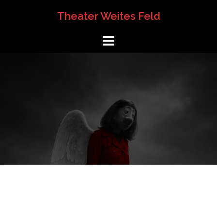
Springe
Theater Weites Feld
zum
Inhalt