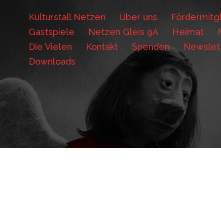
Kulturstall Netzen
Über uns
Fördermitgl
Gastspiele
Netzen Gleis 9A
Heimat
Die Vielen
Kontakt
Spenden
Newslet
Downloads