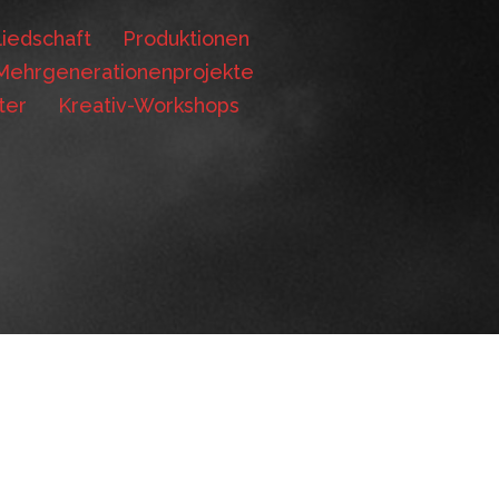
iedschaft
Produktionen
Mehrgenerationenprojekte
ter
Kreativ-Workshops