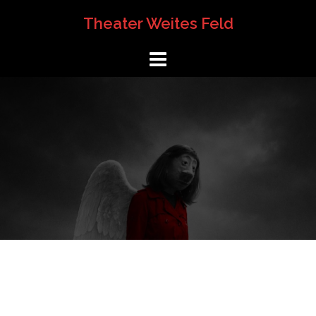
Springe
Theater Weites Feld
zum
Inhalt