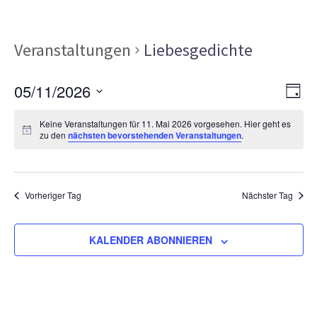
Veranstaltungen
Liebesgedichte
Ans
Ver
05/11/2026
TAG
Ans
Nav
Datum
Nav
Keine Veranstaltungen für 11. Mai 2026 vorgesehen. Hier geht es
wählen.
zu den
nächsten bevorstehenden Veranstaltungen
.
Vorheriger Tag
Nächster Tag
KALENDER ABONNIEREN