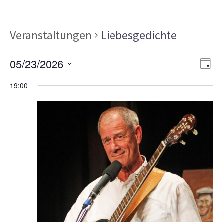
Veranstaltungen
Liebesgedichte
Ans
Ver
05/23/2026
TAG
Ans
Nav
Datum
Nav
19:00
wählen.