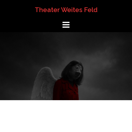
Springe
Theater Weites Feld
zum
Inhalt