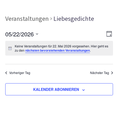
Veranstaltungen
Liebesgedichte
Ans
Ver
05/22/2026
TAG
Ans
Nav
Datum
Nav
Keine Veranstaltungen für 22. Mai 2026 vorgesehen. Hier geht es
wählen.
zu den
nächsten bevorstehenden Veranstaltungen
.
Vorheriger Tag
Nächster Tag
KALENDER ABONNIEREN