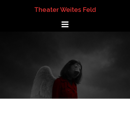
Springe
Theater Weites Feld
zum
Inhalt