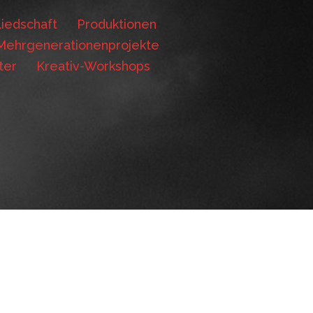
iedschaft
Produktionen
Mehrgenerationenprojekte
ter
Kreativ-Workshops