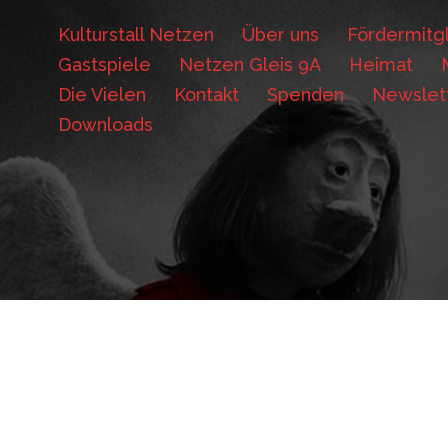
Kulturstall Netzen
Über uns
Fördermitgl
Gastspiele
Netzen Gleis 9A
Heimat
Die Vielen
Kontakt
Spenden
Newslet
Downloads