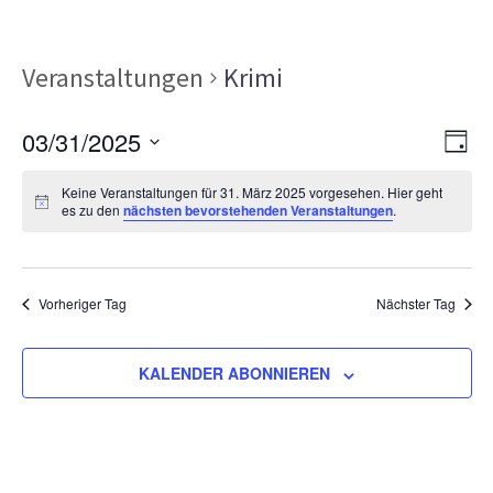
Veranstaltungen
Krimi
Ans
Ver
03/31/2025
TAG
Ans
Nav
Datum
Nav
Keine Veranstaltungen für 31. März 2025 vorgesehen. Hier geht
wählen.
es zu den
nächsten bevorstehenden Veranstaltungen
.
Vorheriger Tag
Nächster Tag
KALENDER ABONNIEREN