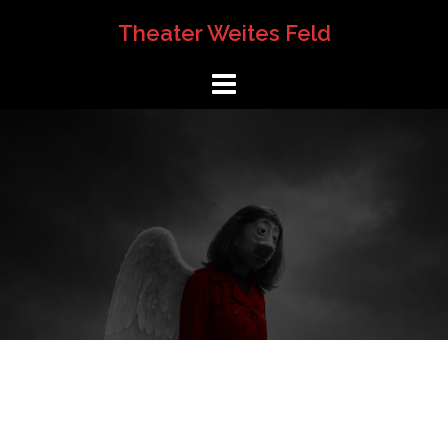
Springe
Theater Weites Feld
zum
Inhalt