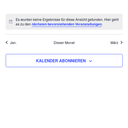
VERANSTALTUNGEN,
VERANSTALTUNGEN,
VERANSTALTUNGEN,
VERANSTALTUNGEN,
VERANSTALTUNGEN,
VERANSTALT
VERAN
Es wurden keine Ergebnisse für diese Ansicht gefunden. Hier geht
es zu den
nächsten bevorstehenden Veranstaltungen
.
Jan.
Dieser Monat
März
KALENDER ABONNIEREN