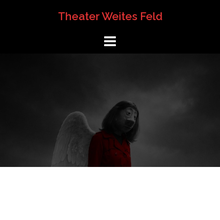
Springe
Theater Weites Feld
zum
Inhalt