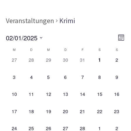
Veranstaltungen
Krimi
Ans
Ver
02/01/2025
MON
Ans
Nav
Datum
Kalender
Nav
M
D
M
D
F
S
S
wählen.
von
0
0
0
0
0
0
0
27
28
29
30
31
1
2
VERANSTALTUNGEN,
VERANSTALTUNGEN,
VERANSTALTUNGEN,
VERANSTALTUNGEN,
VERANSTALTUNGEN,
VERANSTALT
VERAN
Veranstaltungen
0
0
0
0
0
0
0
3
4
5
6
7
8
9
VERANSTALTUNGEN,
VERANSTALTUNGEN,
VERANSTALTUNGEN,
VERANSTALTUNGEN,
VERANSTALTUNGEN,
VERANSTALT
VERAN
0
0
0
0
0
0
0
10
11
12
13
14
15
16
VERANSTALTUNGEN,
VERANSTALTUNGEN,
VERANSTALTUNGEN,
VERANSTALTUNGEN,
VERANSTALTUNGEN,
VERANSTALTU
VERAN
0
0
0
0
0
0
0
17
18
19
20
21
22
23
VERANSTALTUNGEN,
VERANSTALTUNGEN,
VERANSTALTUNGEN,
VERANSTALTUNGEN,
VERANSTALTUNGEN,
VERANSTALTU
VERAN
0
0
0
0
0
0
0
24
25
26
27
28
1
2