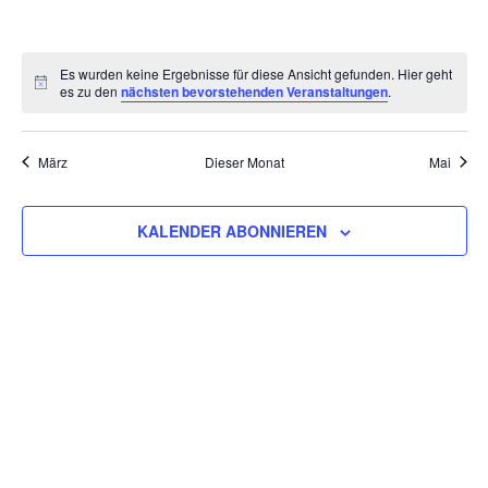
VERANSTALTUNGEN,
VERANSTALTUNGEN,
VERANSTALTUNGEN,
VERANSTALTUNGEN,
VERANSTALTUNGEN,
VERANSTALT
VERAN
Es wurden keine Ergebnisse für diese Ansicht gefunden. Hier geht
es zu den
nächsten bevorstehenden Veranstaltungen
.
März
Dieser Monat
Mai
KALENDER ABONNIEREN