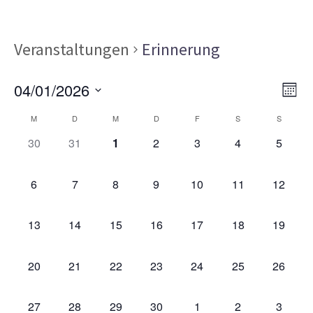
Veranstaltungen
Erinnerung
Ans
Ver
04/01/2026
MON
Ans
Nav
Datum
Kalender
Nav
M
D
M
D
F
S
S
wählen.
von
0
0
0
0
0
0
0
30
31
1
2
3
4
5
VERANSTALTUNGEN,
VERANSTALTUNGEN,
VERANSTALTUNGEN,
VERANSTALTUNGEN,
VERANSTALTUNGEN,
VERANSTALT
VERAN
Veranstaltungen
0
0
0
0
0
0
0
6
7
8
9
10
11
12
VERANSTALTUNGEN,
VERANSTALTUNGEN,
VERANSTALTUNGEN,
VERANSTALTUNGEN,
VERANSTALTUNGEN,
VERANSTALTU
VERAN
0
0
0
0
0
0
0
13
14
15
16
17
18
19
VERANSTALTUNGEN,
VERANSTALTUNGEN,
VERANSTALTUNGEN,
VERANSTALTUNGEN,
VERANSTALTUNGEN,
VERANSTALTU
VERAN
0
0
0
0
0
0
0
20
21
22
23
24
25
26
VERANSTALTUNGEN,
VERANSTALTUNGEN,
VERANSTALTUNGEN,
VERANSTALTUNGEN,
VERANSTALTUNGEN,
VERANSTALTU
VERAN
0
0
0
0
0
0
0
27
28
29
30
1
2
3