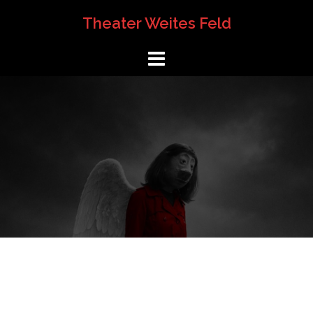
Springe
Theater Weites Feld
zum
Inhalt