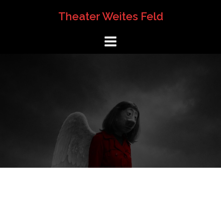
Springe
Theater Weites Feld
zum
Inhalt