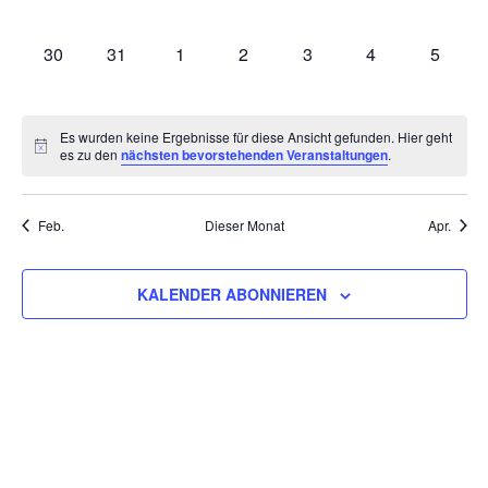
VERANSTALTUNGEN,
VERANSTALTUNGEN,
VERANSTALTUNGEN,
VERANSTALTUNGEN,
VERANSTALTUNGEN,
VERANSTALTU
VERAN
0
0
0
0
0
0
0
30
31
1
2
3
4
5
VERANSTALTUNGEN,
VERANSTALTUNGEN,
VERANSTALTUNGEN,
VERANSTALTUNGEN,
VERANSTALTUNGEN,
VERANSTALT
VERAN
Es wurden keine Ergebnisse für diese Ansicht gefunden. Hier geht
es zu den
nächsten bevorstehenden Veranstaltungen
.
Feb.
Dieser Monat
Apr.
KALENDER ABONNIEREN