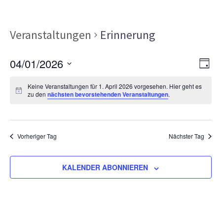
Veranstaltungen
Erinnerung
Ans
Ver
04/01/2026
TAG
Ans
Nav
Datum
Nav
Keine Veranstaltungen für 1. April 2026 vorgesehen. Hier geht es
wählen.
zu den
nächsten bevorstehenden Veranstaltungen
.
Vorheriger Tag
Nächster Tag
KALENDER ABONNIEREN