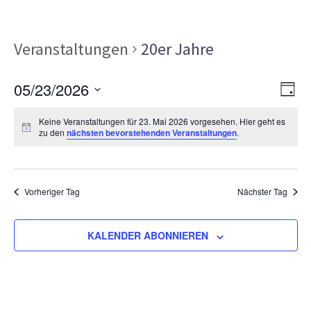
Veranstaltungen
20er Jahre
Ans
Ver
05/23/2026
TAG
Ans
Nav
Datum
Nav
Keine Veranstaltungen für 23. Mai 2026 vorgesehen. Hier geht es
wählen.
zu den
nächsten bevorstehenden Veranstaltungen
.
Vorheriger Tag
Nächster Tag
KALENDER ABONNIEREN