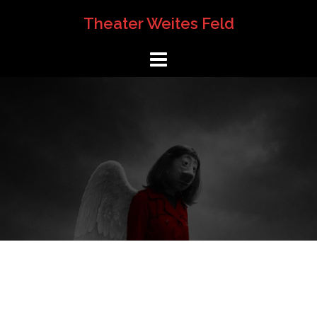
Springe
Theater Weites Feld
zum
Inhalt