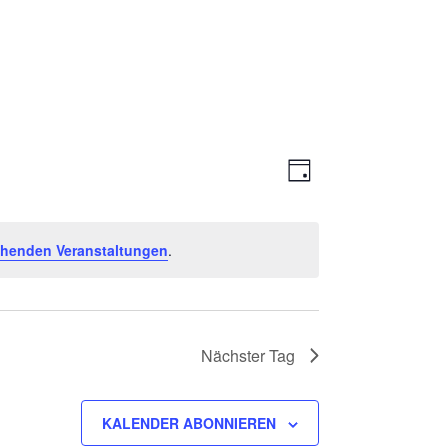
Ansichte
Veranstal
TAG
Ansichten
Navigati
Navigatio
ehenden Veranstaltungen
.
Nächster Tag
KALENDER ABONNIEREN