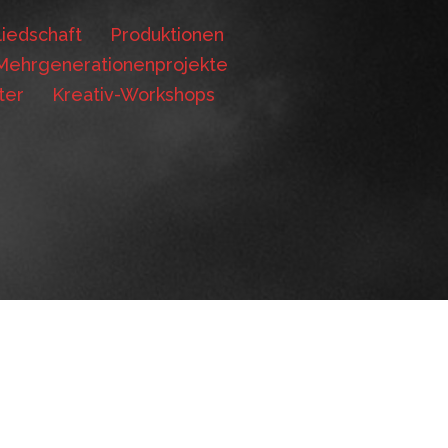
iedschaft
Produktionen
Mehrgenerationenprojekte
ter
Kreativ-Workshops