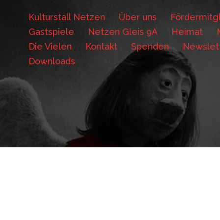
Kulturstall Netzen
Über uns
Fördermitgl
Gastspiele
Netzen Gleis 9A
Heimat
Die Vielen
Kontakt
Spenden
Newslet
Downloads