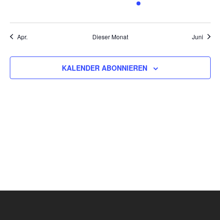
VERANSTALTUNGEN,
VERANSTALTUNGEN,
VERANSTALTUNGEN,
VERANSTALTUNGEN,
VERANSTALTUNG,
VERANSTALTU
VERAN
Apr.
Dieser Monat
Juni
KALENDER ABONNIEREN