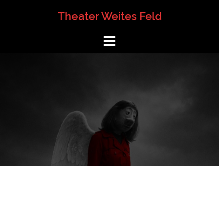
Springe
Theater Weites Feld
zum
Inhalt