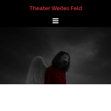
Springe
Theater Weites Feld
zum
Inhalt