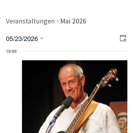
Veranstaltungen
Mai 2026
Ans
Ver
05/23/2026
TAG
Ans
Nav
Datum
Nav
19:00
wählen.