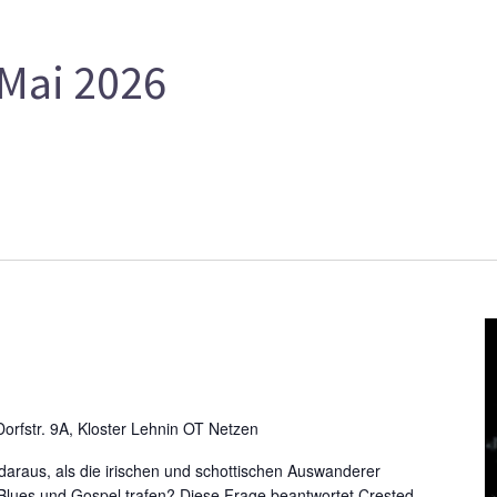
Mai 2026
orfstr. 9A, Kloster Lehnin OT Netzen
araus, als die irischen und schottischen Auswanderer
 Blues und Gospel trafen? Diese Frage beantwortet Crested