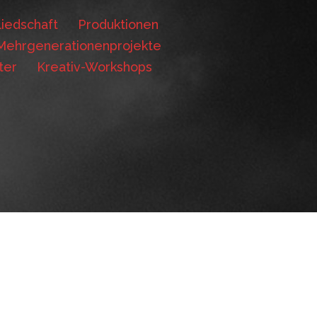
iedschaft
Produktionen
Mehrgenerationenprojekte
ter
Kreativ-Workshops