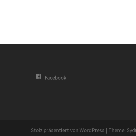
Facebook
Stolz präsentiert von WordPress
|
Theme:
Syd