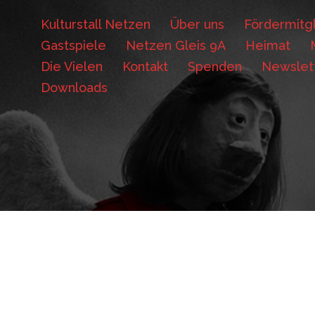
Kulturstall Netzen
Über uns
Fördermitgl
Gastspiele
Netzen Gleis 9A
Heimat
Die Vielen
Kontakt
Spenden
Newslet
Downloads