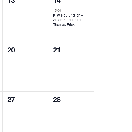
13
14
ungen,
Veranstaltungen,
Veranstaltung,
15:00
KI wie du und ich –
Autorenlesung mit
Thomas Frick
0
0
20
21
ungen,
Veranstaltungen,
Veranstaltungen,
0
0
27
28
ungen,
Veranstaltungen,
Veranstaltungen,