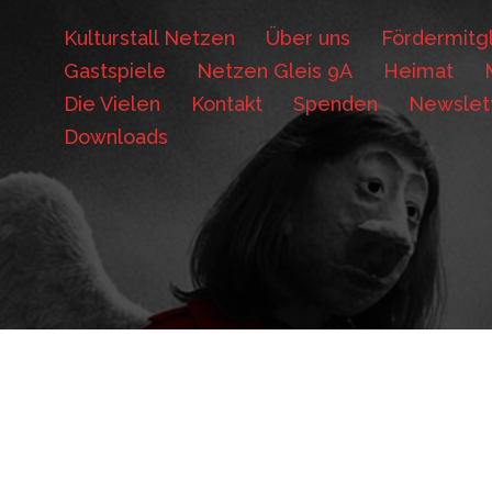
Kulturstall Netzen
Über uns
Fördermitgl
Gastspiele
Netzen Gleis 9A
Heimat
Die Vielen
Kontakt
Spenden
Newslet
Downloads