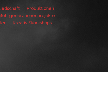
iedschaft
Produktionen
Mehrgenerationenprojekte
ter
Kreativ-Workshops