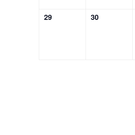
0
0
29
30
Veranstaltungen,
Veranstaltun