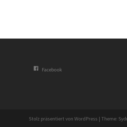
Facebook
Stolz präsentiert von WordPress
|
Theme:
Syd