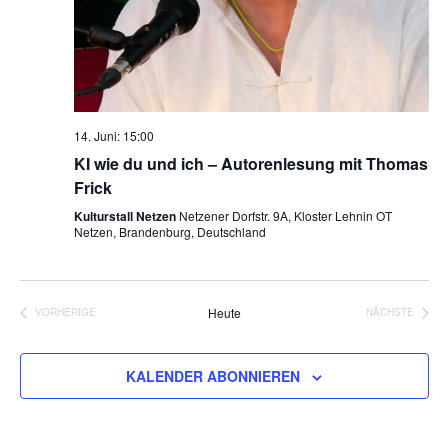
14. Juni: 15:00
KI wie du und ich – Autorenlesung mit Thomas
Frick
Kulturstall Netzen
Netzener Dorfstr. 9A, Kloster Lehnin OT
Netzen, Brandenburg, Deutschland
Heute
VORHERIGE
NÄCHSTE
VERANSTALTUNGEN
VERANSTA
KALENDER ABONNIEREN