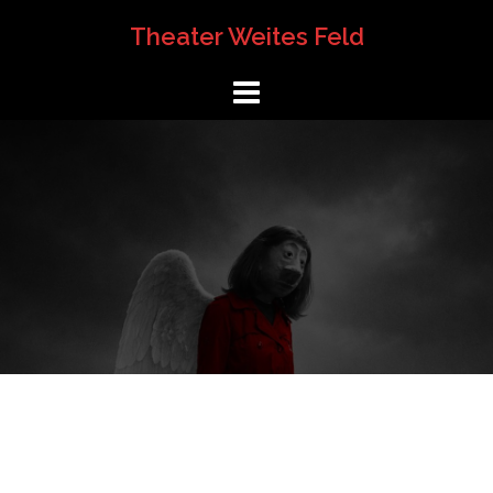
Springe
Theater Weites Feld
zum
Inhalt