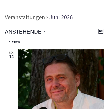
Veranstaltungen
Juni 2026
Ans
Ver
ANSTEHENDE
LISTE
Ans
Nav
Datum
Nav
Juni 2026
wählen.
SO.
14