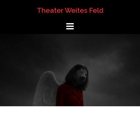
Springe
Theater Weites Feld
zum
Inhalt