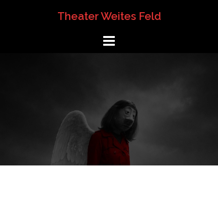
Springe
Theater Weites Feld
zum
Inhalt