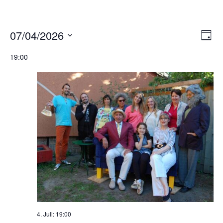
Ans
Ver
07/04/2026
TAG
Ans
Nav
Datum
Nav
19:00
wählen.
4. Juli: 19:00