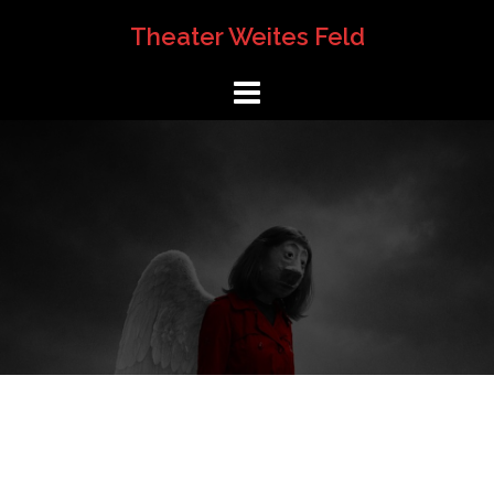
Springe
Theater Weites Feld
zum
Inhalt