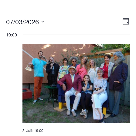
Ans
Ver
07/03/2026
TAG
Ans
Nav
Datum
Nav
19:00
wählen.
3. Juli: 19:00