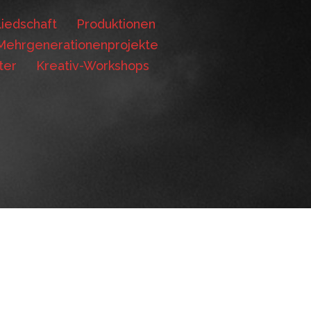
iedschaft
Produktionen
Mehrgenerationenprojekte
ter
Kreativ-Workshops