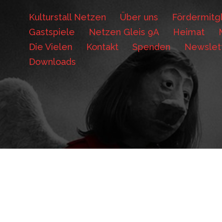
Kulturstall Netzen
Über uns
Fördermitgl
Gastspiele
Netzen Gleis 9A
Heimat
Die Vielen
Kontakt
Spenden
Newslet
Downloads