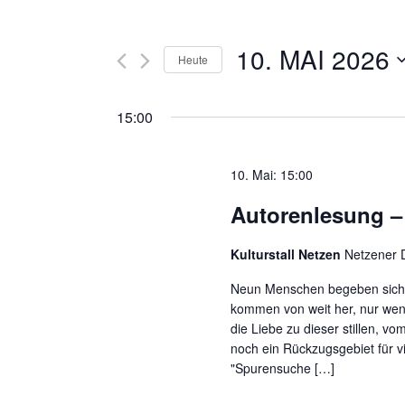
10. MAI 2026
Heute
Datum
wählen.
15:00
10. Mai: 15:00
Autorenlesung –
Kulturstall Netzen
Netzener D
Neun Menschen begeben sich A
kommen von weit her, nur wenig
die Liebe zu dieser stillen, 
noch ein Rückzugsgebiet für vi
"Spurensuche […]