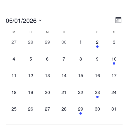
Ans
Ver
05/01/2026
MON
Ans
Nav
Datum
Kalender
Nav
M
D
M
D
F
S
S
wählen.
von
0
0
0
0
0
1
0
27
28
29
30
1
2
3
VERANSTALTUNGEN,
VERANSTALTUNGEN,
VERANSTALTUNGEN,
VERANSTALTUNGEN,
VERANSTALTUNGEN,
VERANSTALT
VERAN
Veranstaltungen
0
0
0
0
0
0
1
4
5
6
7
8
9
10
VERANSTALTUNGEN,
VERANSTALTUNGEN,
VERANSTALTUNGEN,
VERANSTALTUNGEN,
VERANSTALTUNGEN,
VERANSTALT
VERAN
0
0
0
0
0
0
0
11
12
13
14
15
16
17
VERANSTALTUNGEN,
VERANSTALTUNGEN,
VERANSTALTUNGEN,
VERANSTALTUNGEN,
VERANSTALTUNGEN,
VERANSTALTU
VERAN
0
0
0
0
0
1
0
18
19
20
21
22
23
24
VERANSTALTUNGEN,
VERANSTALTUNGEN,
VERANSTALTUNGEN,
VERANSTALTUNGEN,
VERANSTALTUNGEN,
VERANSTALTU
VERAN
0
0
0
0
1
0
0
25
26
27
28
29
30
31
VERANSTALTUNGEN,
VERANSTALTUNGEN,
VERANSTALTUNGEN,
VERANSTALTUNGEN,
VERANSTALTUNG,
VERANSTALTU
VERAN