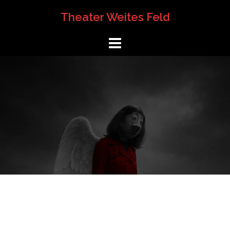
Springe
Theater Weites Feld
zum
Inhalt