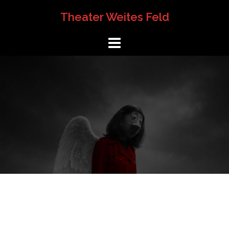
Springe
Theater Weites Feld
zum
Inhalt