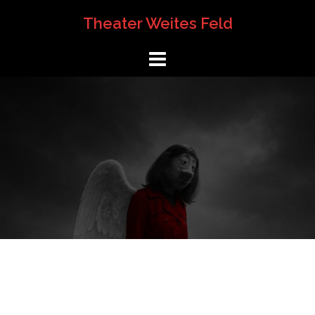
Springe
Theater Weites Feld
zum
Inhalt