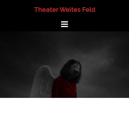
Springe
Theater Weites Feld
zum
Inhalt