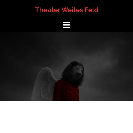
Springe
Theater Weites Feld
zum
Inhalt