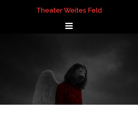
Springe
Theater Weites Feld
zum
Inhalt