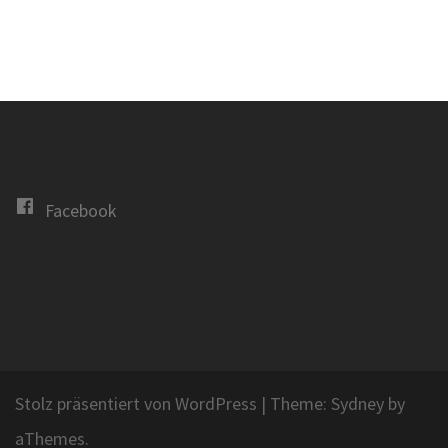
Facebook
Stolz präsentiert von WordPress
|
Theme:
Sydney
by
aThemes.