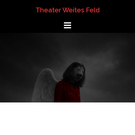
Springe
Theater Weites Feld
zum
Inhalt