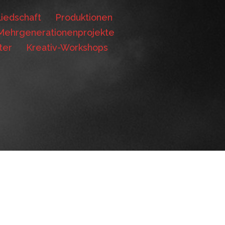
iedschaft
Produktionen
Mehrgenerationenprojekte
ter
Kreativ-Workshops