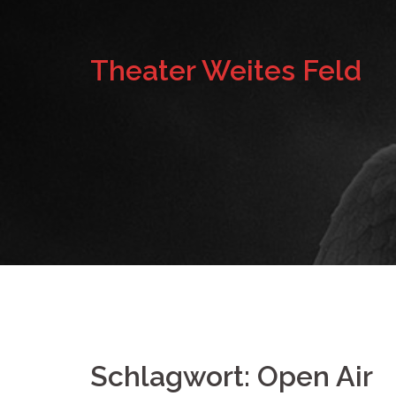
Springe
zum
Theater Weites Feld
Inhalt
Schlagwort:
Open Air