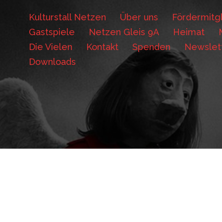
Kulturstall Netzen
Über uns
Fördermitgl
Gastspiele
Netzen Gleis 9A
Heimat
Die Vielen
Kontakt
Spenden
Newslet
Downloads