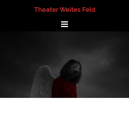
Springe
Theater Weites Feld
zum
Inhalt