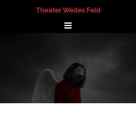
Springe
Theater Weites Feld
zum
Inhalt