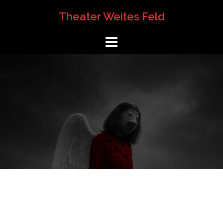
Springe
Theater Weites Feld
zum
Inhalt